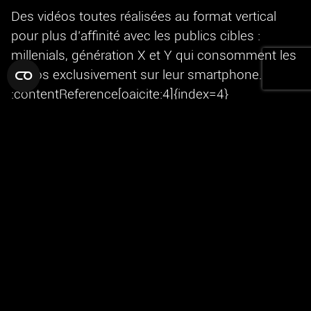
Des vidéos toutes réalisées au format vertical
pour plus d’affinité avec les publics cibles :
millenials, génération X et Y qui consomment les
vidéos exclusivement sur leur smartphone.
:contentReference[oaicite:4]{index=4}
Cette logique de capsules permet de décliner la
communication en une série cohérente, plus
proche des usages sociaux et plus efficace sur
l’attention. Elle rejoint aussi nos repères sur
l’écriture d’un script vidéo impactant
.
3.DIFFUSION
break the web!