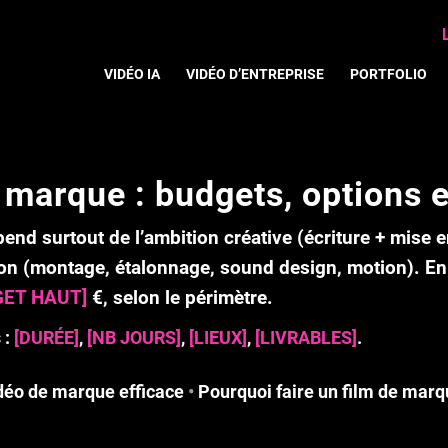
VIDÉO IA
VIDÉO D’ENTREPRISE
PORTFOLIO
e marque : budgets, options 
épend surtout de
l’ambition créative
(écriture + mise 
ion
(montage, étalonnage, sound design, motion). En 
GET HAUT]
€
, selon le périmètre.
 :
[DURÉE]
,
[NB JOURS]
,
[LIEUX]
,
[LIVRABLES]
.
idéo de marque efficace
•
Pourquoi faire un film de marq