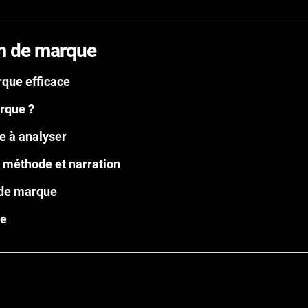
ilm de marque
rque efficace
arque ?
e à analyser
: méthode et narration
 de marque
le