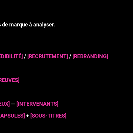
s de marque à analyser
.
DIBILITÉ]
/
[RECRUTEMENT]
/
[REBRANDING]
REUVES]
EUX]
—
[INTERVENANTS]
CAPSULES]
+
[SOUS-TITRES]