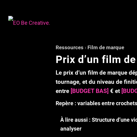
Ressources
›
Film de marque
Prix d’un film d
Le prix d’un film de marque d
tournage
, et du
niveau de finit
entre
[BUDGET BAS]
€
et
[BUD
Repère :
variables entre crochets
À lire aussi :
Structure d’une v
analyser