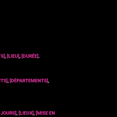
S]
,
[LIEU]
,
[DURÉE]
.
ITS]
,
[DÉPARTEMENTS]
,
 JOURS]
,
[LIEUX]
,
[MISE EN