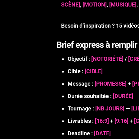
SCÈNE]
,
[MOTION]
,
[MUSIQUE]
.
Besoin d’inspiration ?
15 vidéo
Brief express à remplir
Objectif
:
[NOTORIÉTÉ]
/
[CRÉ
Cible
:
[CIBLE]
Message
:
[PROMESSE]
+
[P
Durée souhaitée
:
[DURÉE]
Tournage
:
[NB JOURS]
—
[LI
Livrables
:
[16:9]
+
[9:16]
+
[
Deadline
:
[DATE]