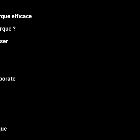
rque efficace
arque ?
yser
porate
que