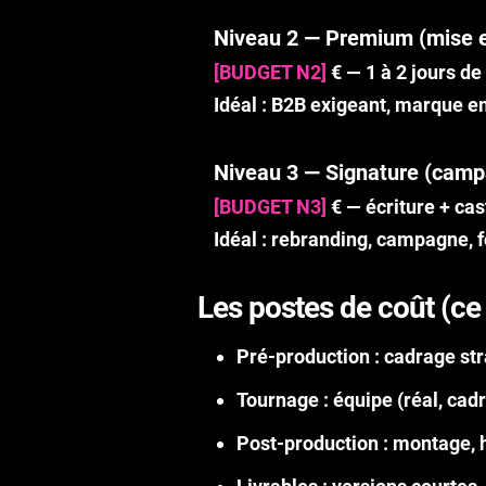
Niveau 2 — Premium (mise e
[BUDGET N2]
€
— 1 à 2 jours de
Idéal : B2B exigeant, marque 
Niveau 3 — Signature (cam
[BUDGET N3]
€
— écriture + cas
Idéal : rebranding, campagne, 
Les postes de coût (ce
Pré-production
: cadrage str
Tournage
: équipe (réal, cad
Post-production
: montage, h