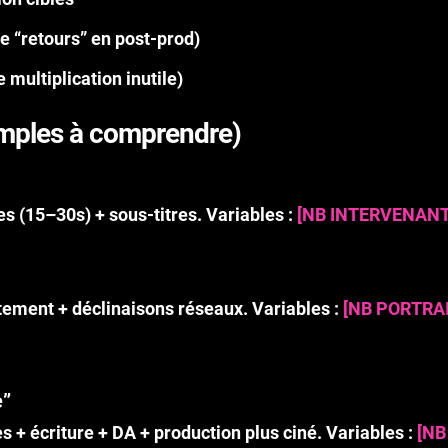
e “retours” en post-prod)
 multiplication inutile)
imples à comprendre)
s (15–30s) + sous-titres. Variables :
[NB INTERVENANT
ement + déclinaisons réseaux. Variables :
[NB PORTRA
e”
es + écriture + DA + production plus ciné. Variables :
[NB