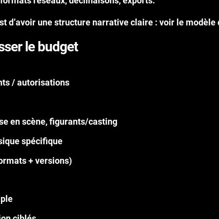
 formats réseaux, déclinaisons, exports.
est d’avoir une
structure narrative claire
:
voir le modèle 
isser le budget
ts / autorisations
ise en scène, figurants/casting
sique spécifique
ormats + versions)
mple
ion ciblés