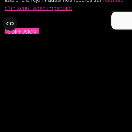
lisible. Elle rejoint aussi nos repères sur
l’écriture
d’un script vidéo impactant
.
3.DIFFUSION
web, social media et valorisation
de l’événement
La vidéo a vocation à être diffusée sur les canaux
digitaux de Keolis Lyon pour prolonger
l’événement au-delà du terrain et renforcer la
visibilité du dispositif mis en place.
Ce choix permet de faire vivre le contenu aussi
bien comme preuve d’engagement que comme
support de rayonnement autour d’un moment
fort du territoire lyonnais.